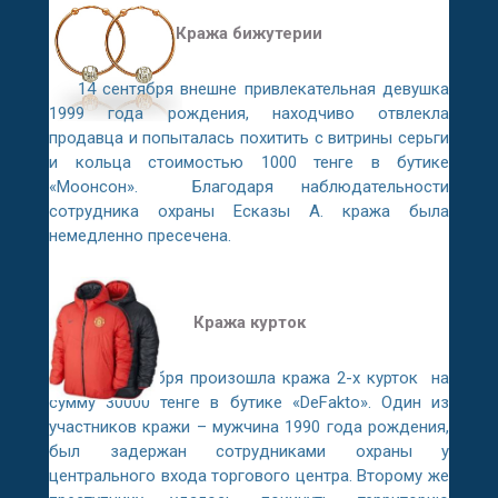
Кража бижутерии
14 сентября внешне привлекательная девушка
1999 года рождения, находчиво отвлекла
продавца и попыталась похитить с витрины серьги
и кольца стоимостью 1000 тенге в бутике
«Моонсон». Благодаря наблюдательности
сотрудника охраны Есказы А. кража была
немедленно пресечена.
Кража курток
27 сентября произошла кража 2-х курток на
сумму 30000 тенге в бутике «DeFakto». Один из
участников кражи – мужчина 1990 года рождения,
был задержан сотрудниками охраны у
центрального входа торгового центра. Второму же