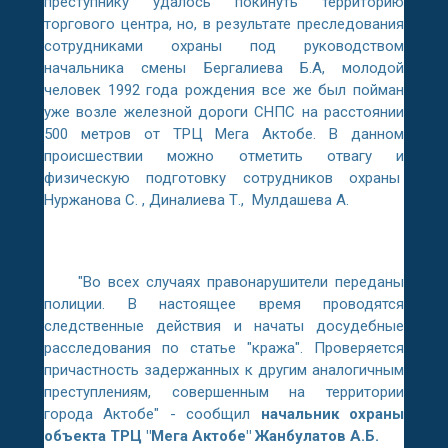
преступнику удалось покинуть территорию
торгового центра, но, в результате преследования
сотрудниками охраны под руководством
начальника смены Бергалиева Б.А, молодой
человек 1992 года рождения все же был пойман
уже возле железной дороги СНПС на расстоянии
500 метров от ТРЦ Мега Актобе. В данном
происшествии можно отметить отвагу и
физическую подготовку сотрудников охраны
Нуржанова С. , Диналиева Т., Мулдашева А.
"Во всех случаях правонарушители переданы
полиции. В настоящее время проводятся
следственные действия и начаты досудебные
расследования по статье "кража". Проверяется
причастность задержанных к другим аналогичным
преступлениям, совершенным на территории
города Актобе" - сообщил
начальник охраны
объекта ТРЦ "Мега Актобе" Жанбулатов А.Б.