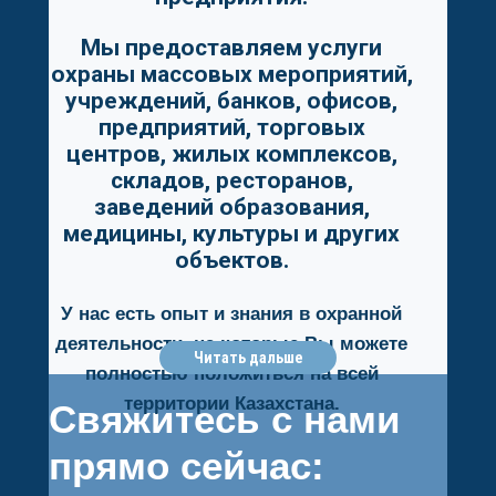
Мы предоставляем услуги
охраны массовых мероприятий,
учреждений, банков, офисов,
предприятий, торговых
центров, жилых комплексов,
складов, ресторанов,
заведений образования,
медицины, культуры и других
объектов.
У нас есть опыт и знания в охранной
деятельности, на которые Вы можете
Читать дальше
полностью положиться на всей
территории Казахстана.
Свяжитесь с нами
прямо сейчас: