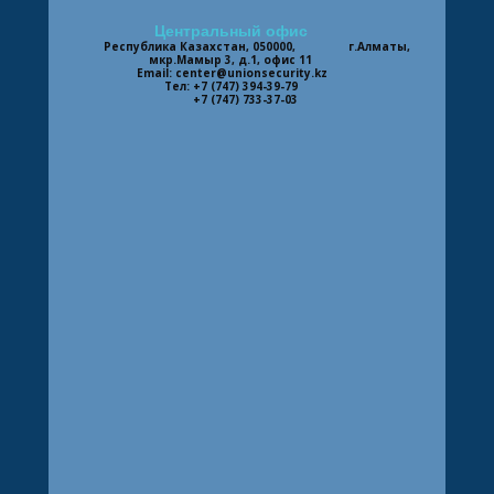
Центральный офис
Республика Казахстан, 050000, г.Алматы,
мкр.Мамыр 3, д.1, офис 11
Email: center@unionsecurity.kz
Тел:
+7 (747) 394-39-79
+7 (747) 733-37-03